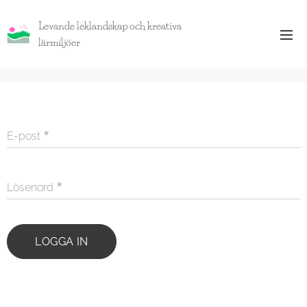
Levande leklandskap och kreativa
lärmiljöer
E-post
Lösenord
LOGGA IN