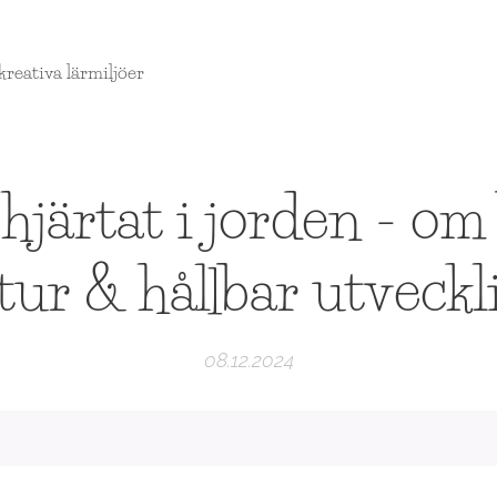
reativa lärmiljöer
järtat i jorden - om
tur & hållbar utveckl
08.12.2024