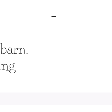
 barn,
ing