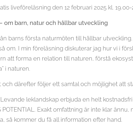
is liveföreläsning den 12 februari 2025 kl. 19.00
 – om barn, natur och hållbar utveckling
rån barns första naturmöten till hållbar utveckling
å om. I min föreläsning diskuterar jag hur vi i fö
rn att forma en relation till naturen, förstå ekosys
" i naturen.
och därefter följer ett samtal och möjlighet att st
evande leklandskap erbjuda en helt kostnadsfri 
TENTIAL. Exakt omfattning är inte klar ännu, me
ta, så kommer du få all information efter hand.