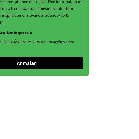
renumerationen när du vill. Den information du
e med tredje part utan används enbart för
 inspiration om levande leklandskap &
er!
reläsningsserie
en SKOLGÅRDENS POTENTIAL - möjligheter och
Anmälan