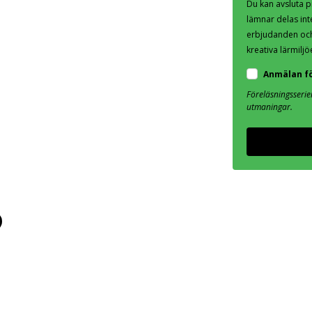
Du kan avsluta p
lämnar delas int
erbjudanden och
kreativa lärmiljö
Anmälan fö
Föreläsningsseri
utmaningar.