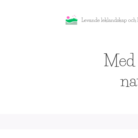
Levande leklandskap och k
Med h
na