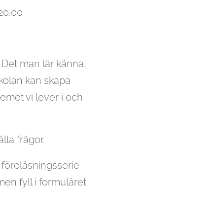
-20.00
. Det man lär känna,
rskolan kan skapa
temet vi lever i och
älla frågor.
föreläsningsserie
n fyll i formuläret