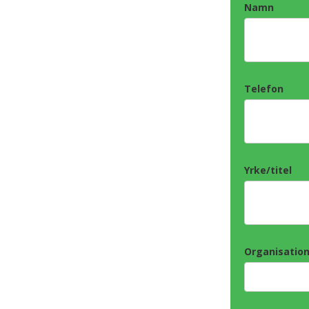
Namn
Telefon
Yrke/titel
Organisatio