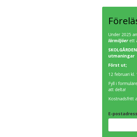
Förelä
Under 2025 a
lärmiljöer
ett
SKOLGÅRDENS
utmaningar
Först ut;
12 februari kl
Fyll i formulär
att delta!
Kostnadsfritt a
E-postadres